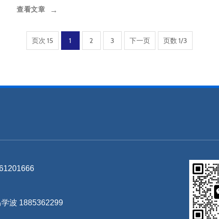
查看文章
→
页次 15
1
2
3
下一页
页数 1/3
61201666
波 1885362299