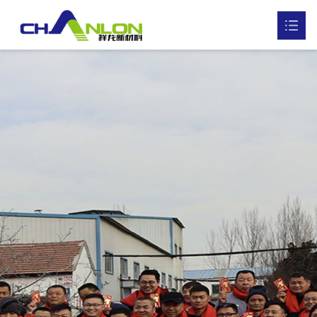
首页
关于我们

产品中心

资质荣誉

研发实验
新闻中心

联系我们