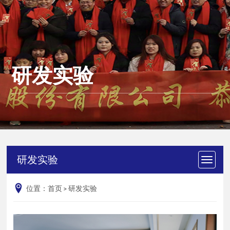
研发实验
研发实验
位置：
首页
>
研发实验