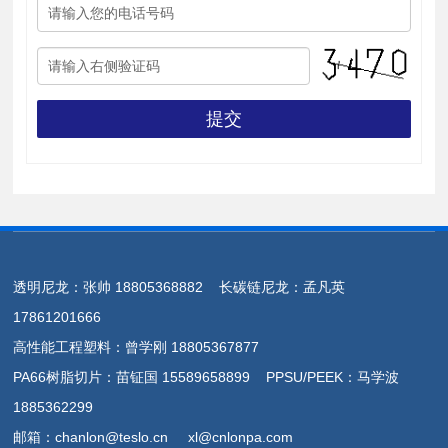
提交
透明尼龙：张帅 18805368882 长碳链尼龙：孟凡英
17861201666
高性能工程塑料：曾学刚 18805367877
PA66树脂切片：苗钲国 15589658899 PPSU/PEEK：马学波
1885362299
邮箱：chanlon@teslo.cn xl@cnlonpa.com