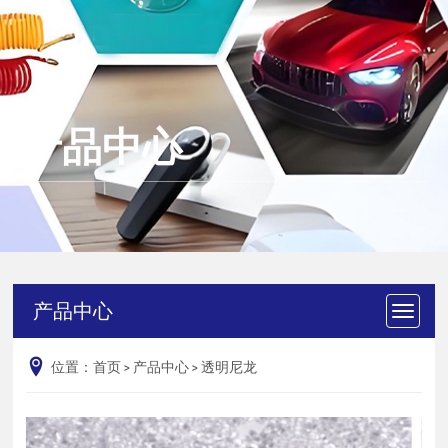
产品中心
产品中心
位置：
首页
>
产品中心
>
透明尼龙