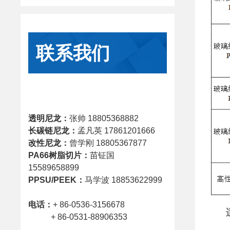
联系我们
世界好塑料 中国祥龙造
透明尼龙
：
张帅 18805368882
长碳链尼龙：
孟凡英 17861201666
改性尼龙
：
曾学刚 18805367877
PA66树脂切片：
苗钲国
15589658899
PPSU/PEEK
：
马学波 18853622999
电话：
+ 86-0536-3156678
+ 86-0531-88906353