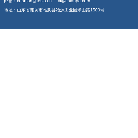
邮箱：chanlon@teslo.cn xl@cnlonpa.com
地址：山东省潍坊市临朐县冶源工业园米山路1500号
版权所有 © 山东祥龙新材料
股份有限公司
备案号:
鲁ICP备14032903
号-2
公安备案号：
鲁公
网安备
扫码联系
37072402372226号