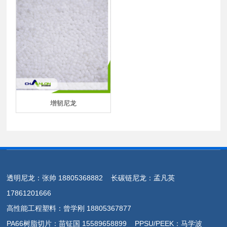
增韧尼龙
透明尼龙：张帅 18805368882 长碳链尼龙：孟凡英
17861201666
高性能工程塑料：曾学刚 18805367877
PA66树脂切片：苗钲国 15589658899 PPSU/PEEK：马学波